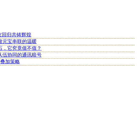
友回归共铸辉煌
被元宝串联的温暖
核石，它究竟值不值？
队伍协同的通讯暗号
F叠加策略