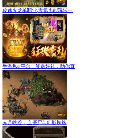
攻速火龙单职业,零氪也能玩转一
手游私sf平台上线送好礼，助你直
赤月峡谷：血僵尸与幻影蜘蛛