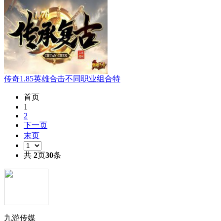
传奇1.85英雄合击不同职业组合特
首页
1
2
下一页
末页
共
2
页
30
条
九游传媒