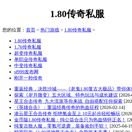
1.80传奇私服
您的位置：
首页
>
热门游戏
>
1.80传奇私服
>
1.80传奇私服
1.76传奇私服
超变传奇私服
单职业传奇私服
中变传奇私服
sf999发布网
刚开一秒传奇
重返经典，决胜沙城——《老鬼1.80复古大极品》带你
探索《岁月微变》五大区域、特色玩法与成长建议
[2026-
星王合击传奇_九大流派等你来战_自由搭配任你探索
[202
《英雄合击》：重温经典传奇的热血征程
[2026-02-14]
凌云星王合击传奇 拒绝氪金至上 10元起步轻松畅玩
[2026
金币版1.80传奇私服：纯公益合击只为热血情怀正名！
[2
纯复古散人服，零氪可逆袭，装备捡到手软！
[2025-04-1