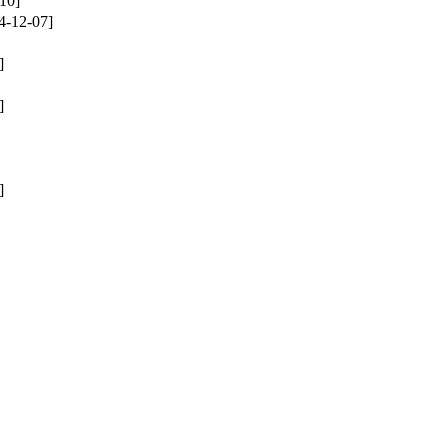
10]
4-12-07]
]
]
]