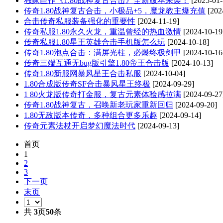
独家巨作《1.80战神复古合击》全新版本来袭！
[2025-01-
传奇1.80战神复古合击，小极品+5，魔龙教主爆充值
[202
合击传奇私服装备强化的重要性
[2024-11-19]
传奇私服1.80永久火龙，重温曾经的热血激情
[2024-10-19
传奇私服1.80星王英雄合击手机版怎么玩
[2024-10-18]
传奇1.80泡点合击：满屏光柱，必爆终极剑甲
[2024-10-16
传奇三端互通无bug版引擎1.80帝王合击版
[2024-10-13]
传奇1.80新服网暴风星王合击私服
[2024-10-04]
1.80合成版传奇SF合击暴风星王终极
[2024-09-29]
1 80火龙版传奇打金服，复古元素体验感拉满
[2024-09-27
传奇1.80战神复古，召唤新老玩家重新回归
[2024-09-20]
1.80无敌版本传奇，多种组合更多乐趣
[2024-09-14]
传奇元素法杖开启梦幻魔法时代
[2024-09-13]
首页
1
2
3
下一页
末页
共
3
页
50
条