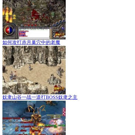
如何攻打赤月巢穴中的老魔
奴隶山谷一战一道打BOSS奴隶之主