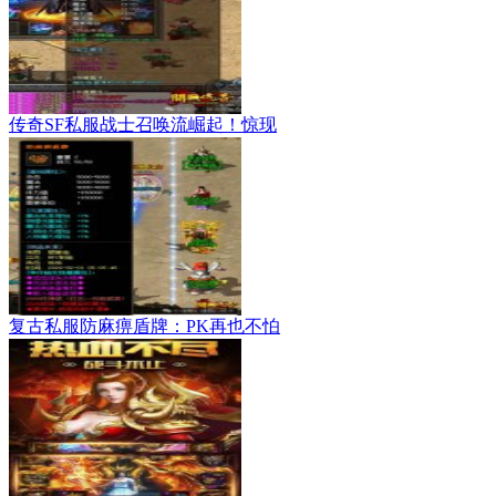
传奇SF私服战士召唤流崛起！惊现
复古私服防麻痹盾牌：PK再也不怕