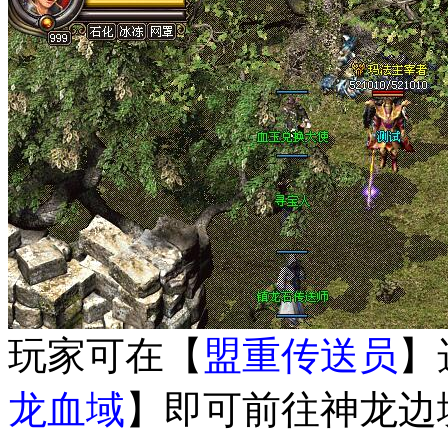
玩家可在【
盟重传送员
】
龙血域
】即可前往神龙边