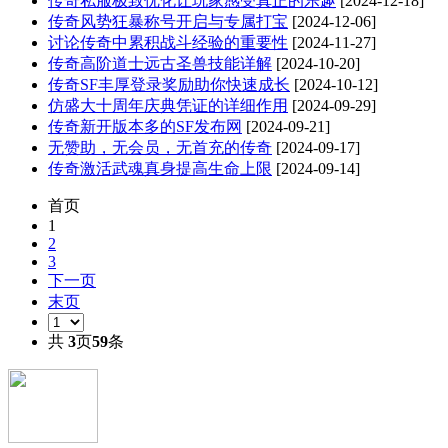
传奇私服极致优化让玩家感受真正的乐趣
[2024-12-18]
传奇风势狂暴称号开启与专属打宝
[2024-12-06]
讨论传奇中累积战斗经验的重要性
[2024-11-27]
传奇高阶道士远古圣兽技能详解
[2024-10-20]
传奇SF丰厚登录奖励助你快速成长
[2024-10-12]
仿盛大十周年庆典凭证的详细作用
[2024-09-29]
传奇新开版本多的SF发布网
[2024-09-21]
无赞助，无会员，无首充的传奇
[2024-09-17]
传奇激活武魂真身提高生命上限
[2024-09-14]
首页
1
2
3
下一页
末页
共
3
页
59
条