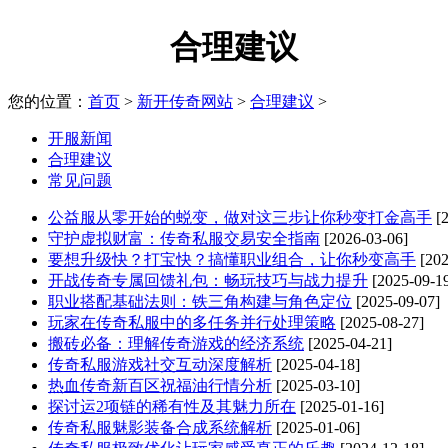
合理建议
您的位置：
首页
>
新开传奇网站
>
合理建议
>
开服新闻
合理建议
常见问题
公益服从零开始的蜕变，做对这三步让你秒变打金高手
[
守护虚拟财富：传奇私服交易安全指南
[2026-03-06]
要想升级快？打宝快？搞懂职业组合，让你秒变高手
[202
开战传奇专属回馈礼包：畅玩技巧与战力提升
[2025-09-1
职业搭配基础法则：铁三角构建与角色定位
[2025-09-07]
玩家在传奇私服中的多任务并行处理策略
[2025-08-27]
搬砖必备：理解传奇游戏的经济系统
[2025-04-21]
传奇私服游戏社交互动深度解析
[2025-04-18]
热血传奇新百区祝福油行情分析
[2025-03-10]
探讨运2项链的稀有性及其魅力所在
[2025-01-16]
传奇私服魅影装备合成系统解析
[2025-01-06]