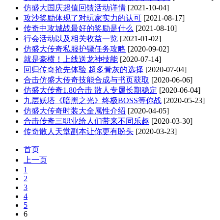
仿盛大国庆超值回馈活动详情
[2021-10-04]
攻沙奖励体现了对玩家实力的认可
[2021-08-17]
传奇中攻城战最好的奖励是什么
[2021-08-10]
行会活动以及相关收益一览
[2021-01-02]
仿盛大传奇私服护镖任务攻略
[2020-09-02]
就是豪横！上线送龙神技能
[2020-07-14]
回归传奇抢先体验 超多骨灰的选择
[2020-07-04]
合击仿盛大传奇技能合成与书页获取
[2020-06-06]
仿盛大传奇1.80合击 散人专属长期稳定
[2020-06-04]
九层妖塔《暗黑之光》终极BOSS等你战
[2020-05-23]
仿盛大传奇时装大全属性介绍
[2020-04-05]
合击传奇三职业给人们带来不同乐趣
[2020-03-30]
传奇散人天堂副本让你更有盼头
[2020-03-23]
首页
上一页
1
2
3
4
5
6