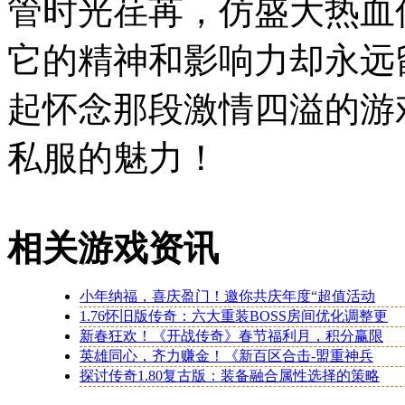
管时光荏苒，仿盛大热血
它的精神和影响力却永远
起怀念那段激情四溢的游
私服的魅力！
相关游戏资讯
小年纳福，喜庆盈门！邀你共庆年度“超值活动
1.76怀旧版传奇：六大重装BOSS房间优化调整更
新春狂欢！《开战传奇》春节福利月，积分赢限
英雄同心，齐力赚金！《新百区合击-盟重神兵
探讨传奇1.80复古版：装备融合属性选择的策略