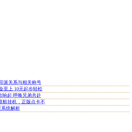
，宗派关系与相关称号
金至上 10元起步轻松
歌响起 呼唤兄弟共赴
巡航挂机，正版点卡不
星系统解析