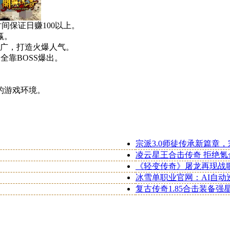
间保证日赚100以上。
赢。
广，打造火爆人气。
全靠BOSS爆出。
。
的游戏环境。
宗派3.0师徒传承新篇章
凌云星王合击传奇 拒绝氪
《轻变传奇》屠龙再现战
冰雪单职业官网：AI自动
复古传奇1.85合击装备强