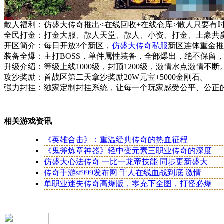
散人福利：仿盛大传奇推出<在线回收+在线仓库>散人只要有时
全民打金：打金大服、散人天堂、散人、小资、打金、土豪共
开区简介：每日开放3个新区，
仿盛大传奇私服
新区连体重金推
装备全爆：主打BOSS，单件属性装备，全部爆出，绝不保留，
升级介绍：等级上线1000级，封顶1200级，激情水点激情不断
攻沙奖励：首战区第二天拿沙奖励20W元宝+5000金刚石。
强力封挂：独家定制封挂系统，让每一个玩家感受公平、公正
相关游戏资讯
《英雄合击》：重温经典传奇的热血征程
《鬼斧炼章神器》轻中变元素三职业传奇的深度
仿盛大心法传奇 一比一龙帝技能 同步更新盛大
传奇手游sf999发布网 千人在线血战到底 激情
单职业迷失传奇高爆版，零充下全图，打怪必爆