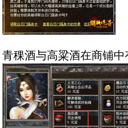
青稞酒与高粱酒在商铺中