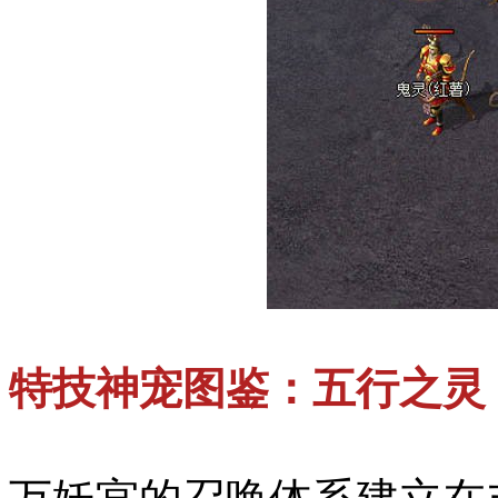
特技神宠图鉴：五行之灵