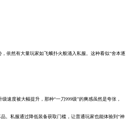
势，依然有大量玩家如飞蛾扑火般涌入私服。这种看似“舍本逐
速度被大幅提升，那种“一刀999级”的爽感虽然是夸张，
掉落品。私服通过降低装备获取门槛，让普通玩家也能体验到“神