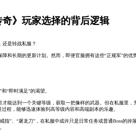
《传奇》玩家选择的背后逻辑
，还是转战私服？
障和长期的更新计划。然而，即便官服拥有这些“正规军”的优
和“即时满足”的渴望。
才能达到一个关键等级，获取一把像样的武器。但在私服里，升级
怪过程，能够迅速体验到高等级内容和高端副本的乐趣。
戒指”、“屠龙刀”，在私服中或许只是日常任务或普通Boss的
。