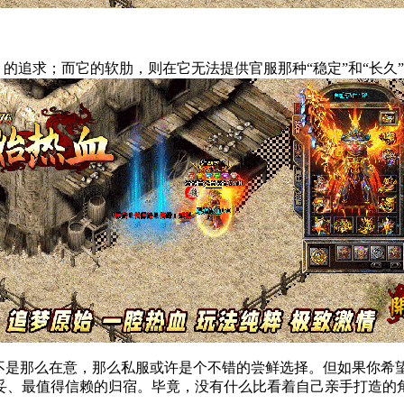
）的追求；而它的软肋，则在它无法提供官服那种“稳定”和“长久
资不是那么在意，那么私服或许是个不错的尝鲜选择。但如果你希
妥、最值得信赖的归宿。毕竟，没有什么比看着自己亲手打造的