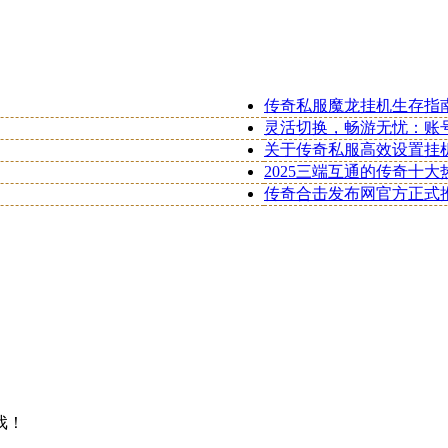
传奇私服魔龙挂机生存指
灵活切换，畅游无忧：账
关于传奇私服高效设置挂
2025三端互通的传奇十
传奇合击发布网官方正式
戏！