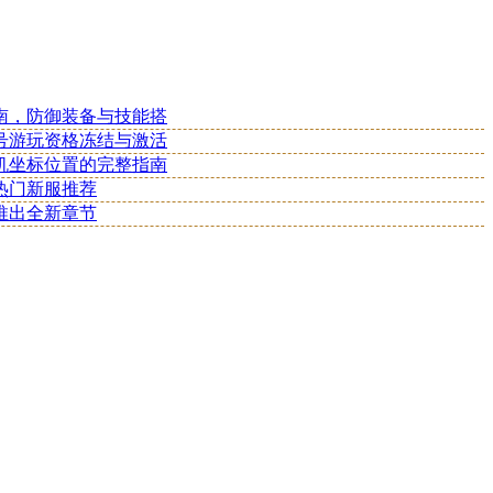
南，防御装备与技能搭
号游玩资格冻结与激活
机坐标位置的完整指南
大热门新服推荐
推出全新章节