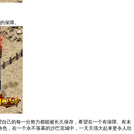
”的保障。
望自己的每一分努力都能被长久保存，希望在一个有保障、有未
角色，在一个永不落幕的沙巴克城中，一天天强大起来更令人欣