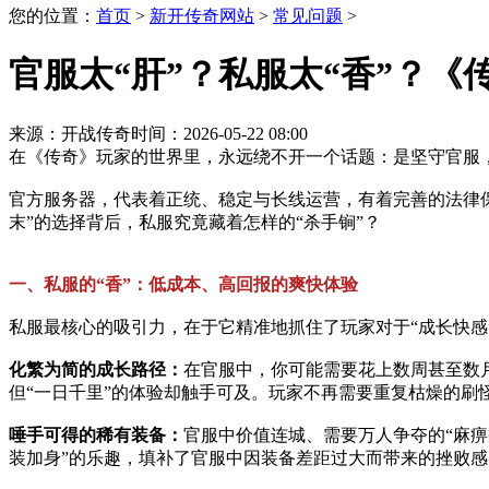
您的位置：
首页
>
新开传奇网站
>
常见问题
>
官服太“肝”？私服太“香”？
来源：开战传奇
时间：2026-05-22 08:00
在《传奇》玩家的世界里，永远绕不开一个话题：是坚守官服
官方服务器，代表着正统、稳定与长线运营，有着完善的法律保
末”的选择背后，私服究竟藏着怎样的“杀手锏”？
一、私服的“香”：低成本、高回报的爽快体验
私服最核心的吸引力，在于它精准地抓住了玩家对于“成长快感”
化繁为简的成长路径：
在官服中，你可能需要花上数周甚至数月
但“一日千里”的体验却触手可及。玩家不再需要重复枯燥的刷
唾手可得的稀有装备：
官服中价值连城、需要万人争夺的“麻痹
装加身”的乐趣，填补了官服中因装备差距过大而带来的挫败感