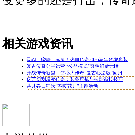
相关游戏资讯
灵驹、骁骑、赤兔！热血传奇2026马年贺岁套装
复古传奇公平运营 “公益模式”透明消费无暗
开战传奇新篇：仿盛大传奇“复古心法版”回归
亿万切割超变传奇：装备熔炼与技能衔接技巧
共赴春日狂欢“春暖花开”主题活动