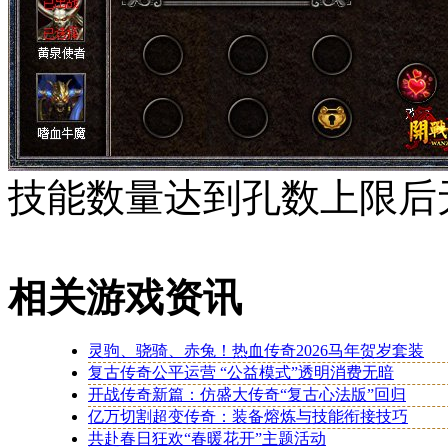
技能数量达到孔数上限后
相关游戏资讯
灵驹、骁骑、赤兔！热血传奇2026马年贺岁套装
复古传奇公平运营 “公益模式”透明消费无暗
开战传奇新篇：仿盛大传奇“复古心法版”回归
亿万切割超变传奇：装备熔炼与技能衔接技巧
共赴春日狂欢“春暖花开”主题活动