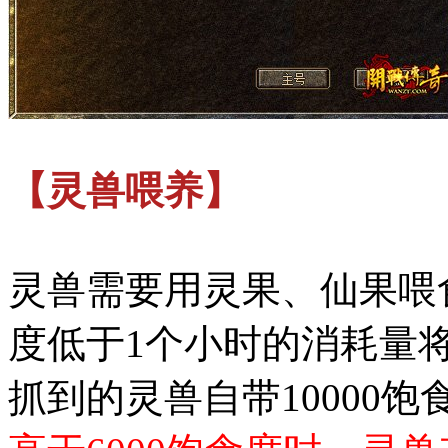
【灵兽喂养】
灵兽需要用灵果、仙果喂
度低于1个小时的消耗量
抓到的灵兽自带10000饱