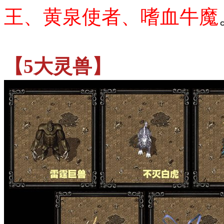
王、黄泉使者、嗜血牛魔
【5大灵兽】