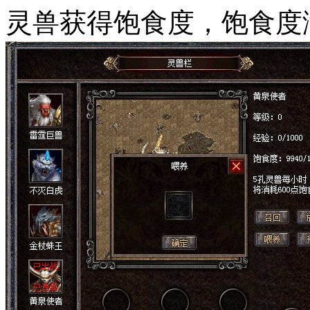
灵兽获得饱食度，饱食度