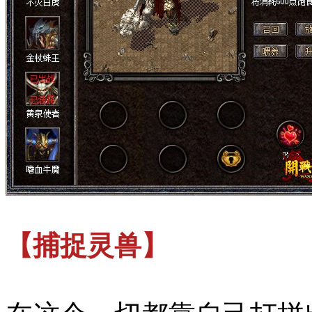
【捕捉灵兽】