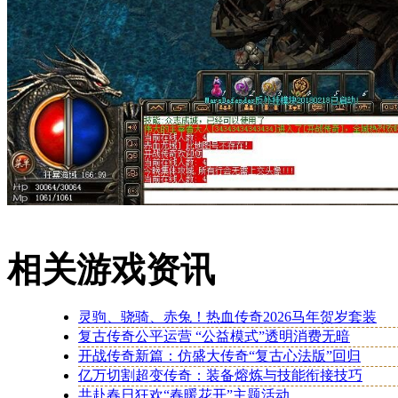
相关游戏资讯
灵驹、骁骑、赤兔！热血传奇2026马年贺岁套装
复古传奇公平运营 “公益模式”透明消费无暗
开战传奇新篇：仿盛大传奇“复古心法版”回归
亿万切割超变传奇：装备熔炼与技能衔接技巧
共赴春日狂欢“春暖花开”主题活动