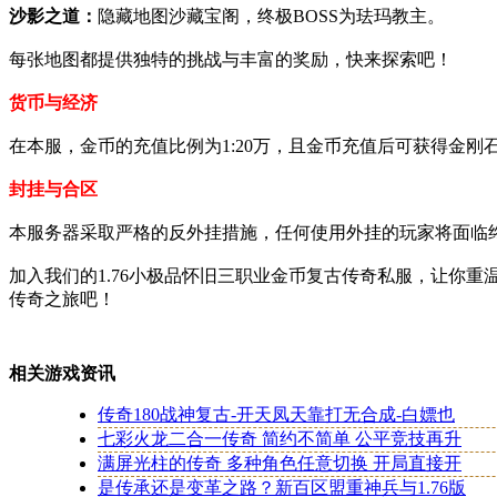
沙影之道：
隐藏地图沙藏宝阁，终极BOSS为珐玛教主。
每张地图都提供独特的挑战与丰富的奖励，快来探索吧！
货币与经济
在本服，金币的充值比例为1:20万，且金币充值后可获得金
封挂与合区
本服务器采取严格的反外挂措施，任何使用外挂的玩家将面临
加入我们的1.76小极品怀旧三职业金币复古传奇私服，让你
传奇之旅吧！
相关游戏资讯
传奇180战神复古-开天凤天靠打无合成-白嫖也
七彩火龙二合一传奇 简约不简单 公平竞技再升
满屏光柱的传奇 多种角色任意切换 开局直接开
是传承还是变革之路？新百区盟重神兵与1.76版