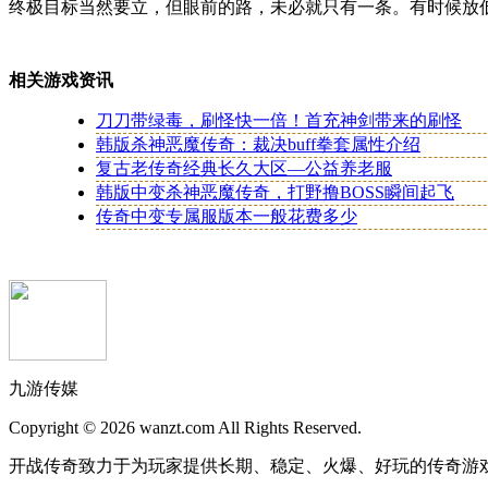
终极目标当然要立，但眼前的路，未必就只有一条。有时候放
相关游戏资讯
刀刀带绿毒，刷怪快一倍！首充神剑带来的刷怪
韩版杀神恶魔传奇：裁决buff拳套属性介绍
复古老传奇经典长久大区—公益养老服
韩版中变杀神恶魔传奇，打野撸BOSS瞬间起飞
传奇中变专属服版本一般花费多少
九游传媒
Copyright © 2026 wanzt.com All Rights Reserved.
开战传奇致力于为玩家提供长期、稳定、火爆、好玩的传奇游