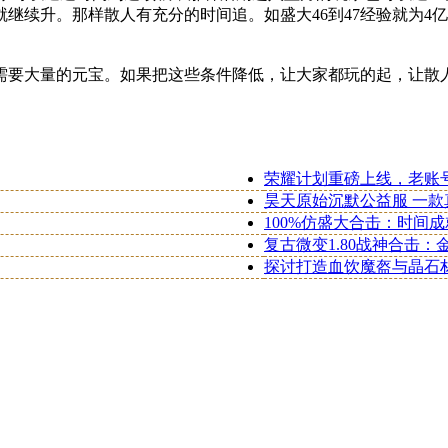
升就继续升。那样散人有充分的时间追。如盛大46到47经验就为4
需要大量的元宝。如果把这些条件降低，让大家都玩的起，让散
荣耀计划重磅上线，老账
昊天原始沉默公益服 一
100%仿盛大合击：时间
复古微变1.80战神合击
探讨打造血饮魔盔与晶石