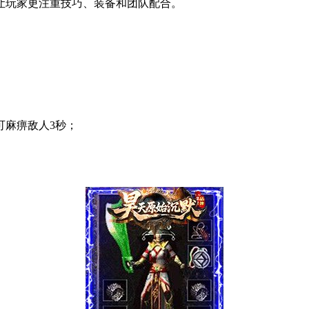
让玩家更注重技巧、装备和团队配合。
可麻痹敌人3秒；